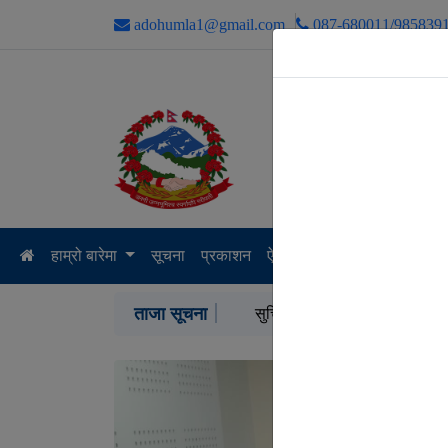
adohumla1@gmail.com
087-680011/985839
हाम्रो बारेमा
सूचना
प्रकाशन
ऐन नियम
कार्यविधि निर्देशिका
ताजा सूचना
सुचिकृत / कार्यक्रम माग पेशको निवेदन