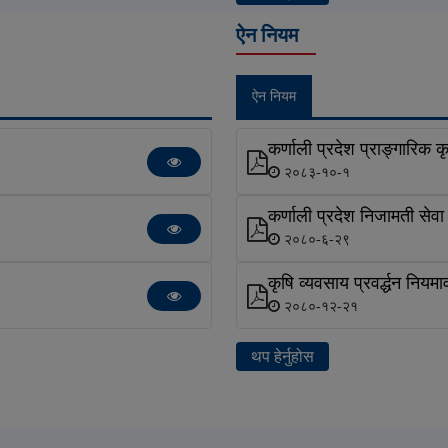
ऐन नियम
ऐन नियम
कर्णाली प्रदेश प्राङ्गारिक
२०८३-१०-१
कर्णाली प्रदेश निजामती सेव
२०८०-६-२९
कृषि व्यवसाय प्रवर्द्धन निय
२०८०-१२-२१
थप हेर्नुहोस