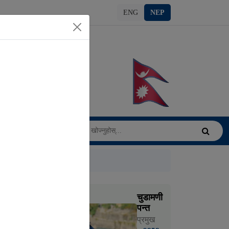
ENG
NEP
चुडामणी
पन्त
प्रमुख