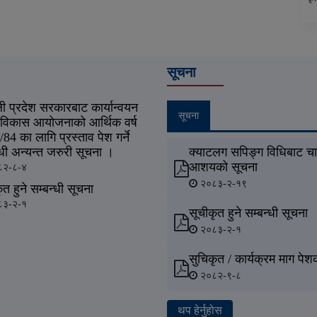
सूचना
ली प्रदेश सरकारबाट कार्यान्वयन
सूचना
 विकास आयोजनाको आर्थिक वर्ष
84 का लागि प्रस्ताव पेश गर्ने
्धी अन्यन्त जरुरी सूचना ।
क्याटलग सपिङ्ग विधिबाट चार
आशयको सूचना
२-८-४
२०८३-२-१९
ृत हुने सम्बन्धी सूचना
३-२-१
सूचीकृत हुने सम्बन्धी सूचना
२०८३-२-१
सुचिकृत / कार्यक्रम माग पे
२०८२-९-८
थप हेर्नुहोस