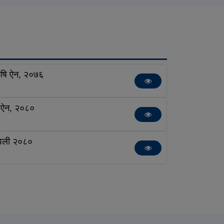
 कृषि ऐन, २०७६
ा ऐन, २०८०
मावली २०८०