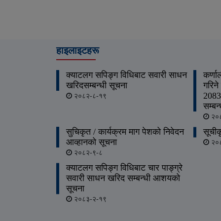
हाइलाइटहरू
क्याटलग सपिङ्ग विधिबाट सवारी साधन
कर्णा
खरिदसम्बन्धी सूचना
गरिने
2083/
२०८२-८-१९
सम्बन
२०८
सुचिकृत / कार्यक्रम माग पेशको निवेदन
सूचीक
आव्हानको सूचना
२०८
२०८२-९-८
क्याटलग सपिङ्ग विधिबाट चार पाङ्ग्रे
सवारी साधन खरिद सम्बन्धी आशयको
सूचना
२०८३-२-१९