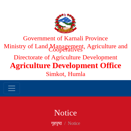
Government of Karnali Province
Ministry of Land Management, Agriculture and
Cooperatives
Directorate of Agriculture Development
Agriculture Development Office
Simkot, Humla
Notice
गृहपृष्‍ठ
Notice